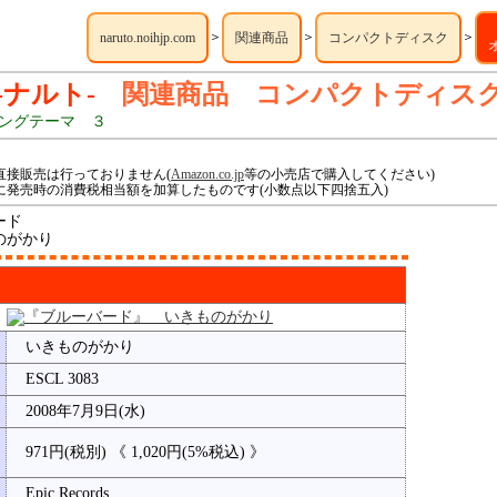
＞
＞
＞
naruto.noihjp.com
関連商品
コンパクトディスク
 -ナルト-
関連商品 コンパクトディス
ングテーマ ３
直接販売は行っておりません(
Amazon.co.jp
等の小売店で購入してください)
に発売時の消費税相当額を加算したものです(小数点以下四捨五入)
ード
のがかり
いきものがかり
ESCL 3083
2008年7月9日(水)
971円(税別) 《 1,020円(5%税込) 》
Epic Records