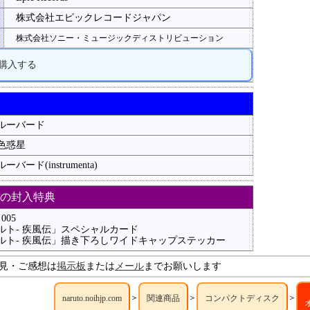
株式会社エピックレコードジャパン
株式会社ソニー・ミュージックディストリビューション
jpで購入する
ルーバード
色惑星
ーバード(instrumenta)
の封入特典
05
ナルト- 疾風伝」スペシャルカード
-ナルト- 疾風伝」描き下ろしワイドキャップステッカー
見・ご感想は
掲示板
または
メール
までお願いします
＞
＞
＞
naruto.noihjp.com
関連商品
コンパクトディスク