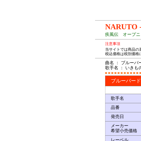
NARUTO
疾風伝 オープニ
注意事項
当サイトでは商品の
税込価格は税別価格
曲名 ： ブルーバ
歌手名 ： いきも
ブルーバード
歌手名
品番
発売日
メーカー
希望小売価格
レーベル