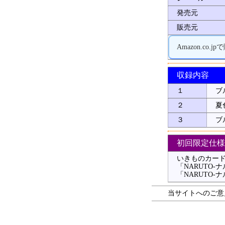
発売元
販売元
Amazon.co.
収録内容
１
ブ
２
夏
３
ブル
初回限定仕様
いきものカード0
「NARUTO-
「NARUTO
当サイトへのご意