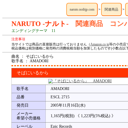
＞
＞
naruto.noihjp.com
関連商品
NARUTO -ナルト-
関連商品 コン
エンディングテーマ 11
注意事項
当サイトでは商品の直接販売は行っておりません（
Amazon.co.jp
等の小売店
税込価格は税別価格に発売時の消費税相当額を加算したものです(小数点以下
曲名 ： そばにいるから
歌手名 ： AMADORI
そばにいるから
歌手名
AMADORI
品番
ESCL 2715
発売日
2005年11月16日(水)
メーカー
1,165円(税別) 《 1,223円(5%税込) 》
希望小売価格
レーベル
Epic Records