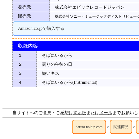
発売元
株式会社エピックレコードジャパン
販売元
株式会社ソニー・ミュージックディストリビュー
Amazon.co.jpで購入する
収録内容
１
そばにいるから
２
曇りの午後の日
３
短いキス
４
そばにいるから(Instrumental)
当サイトへのご意見・ご感想は
掲示板
または
メール
までお願いし
＞
＞
naruto.noihjp.com
関連商品