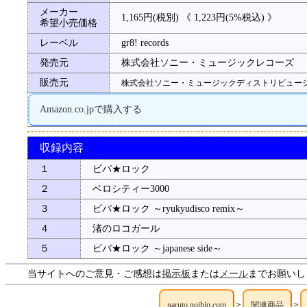
メーカー
1,165円(税別) 《 1,223円(5%税込) 》
希望小売価格
レーベル
gr8! records
発売元
株式会社ソニー・ミュージックレコーズ
販売元
株式会社ソニー・ミュージックディストリビュー
Amazon.co.jpで購入する
収録内容
１
ビバ★ロック
２
ベロシティー3000
３
ビバ★ロック ～ryukyudisco remix～
４
渚のロコガール
５
ビバ★ロック ～japanese side～
当サイトへのご意見・ご感想は
掲示板
または
メール
までお願いし
＞
＞
naruto.noihjp.com
関連商品