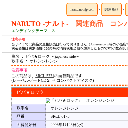
＞
＞
naruto.noihjp.com
関連商品
NARUTO -ナルト-
関連商品 コン
エンディングテーマ ３
注意事項
当サイトでは商品の直接販売は行っておりません（
Amazon.co.jp
等の小売店
税込価格は税別価格に発売時の消費税相当額を加算したものです(小数点以下
曲名 ： ビバ★ロック ～japanese side～
歌手名 ： オレンジレンジ
注意事項
この商品は、
SRCL 5771
の面替商品です
(レーベルゲートCD２ ⇒ コンパクトディスク)
ビバ★ロック
歌手名
オレンジレンジ
品番
SRCL 6175
面替開始日
2006年1月25日(水)