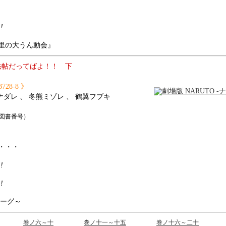
!!
里の大うん動会』
忍法帖だってばよ！！ 下
3728-8 》
ナダレ 、 冬熊ミゾレ 、 鶴翼フブキ
国際標準図書番号）
・・・
!!
!!
ローグ～
巻ノ六～十
巻ノ十一～十五
巻ノ十六～二十