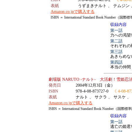
表紙
うずまきナルト 、 テムジン 
Amazon.co.jpで購入する
ISBN ＝ International Standard Book Number
収録内容
第一話
力への渇望
第二話
それぞれの
第三話
あきらめな
第四話
本当の仲間
劇場版 NARUTO -ナルト- 大活劇！雪姫
発売日
2004年12月3日（金）
ISBN
978-4-08-873727-0
《 4-08-87
表紙
ナルト 、 サクラ 、 サスケ 
Amazon.co.jpで購入する
ISBN ＝ International Standard Book Number（
収録内容
第一話
逃亡の姫君