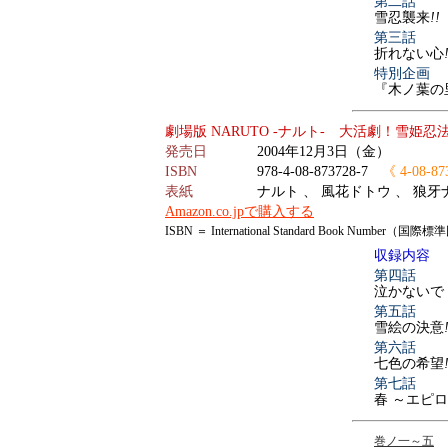
第二話
雪忍襲来
!!
第三話
折れない心
特別企画
『木ノ葉の
劇場版 NARUTO -ナルト- 大活劇！雪姫
発売日
2004年12月3日（金）
ISBN
978-4-08-873728-7
《 4-08-87
表紙
ナルト 、 風花ドトウ 、 狼牙
Amazon.co.jpで購入する
ISBN ＝ International Standard Book Number（
収録内容
第四話
泣かないで
第五話
雪絵の決意
第六話
七色の希望
第七話
春 ～エピ
巻ノ一～五