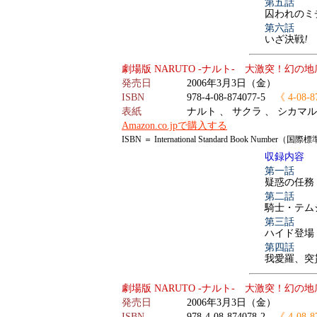
第五話
囚われのミ
第六話
いざ決戦
!
劇場版 NARUTO -ナルト- 大激突！幻
発売日
2006年3月3日（金）
ISBN
978-4-08-874077-5
《 4-08-8
表紙
ナルト 、 サクラ 、 シカマル
Amazon.co.jpで購入する
ISBN ＝ International Standard Book Number
収録内容
第一話
疑惑の任務
第二話
騎士・テム
第三話
ハイド登場
第四話
我愛羅、突
劇場版 NARUTO -ナルト- 大激突！幻
発売日
2006年3月3日（金）
ISBN
978-4-08-874078-2
《 4-08-8