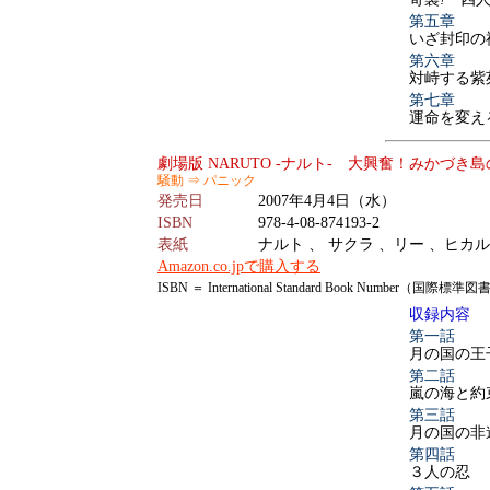
第五章
いざ封印の
第六章
対峙する紫
第七章
運命を変え
劇場版 NARUTO -ナルト- 大興奮！みかづ
騒動 ⇒ パニック
発売日
2007年4月4日（水）
ISBN
978-4-08-874193-2
表紙
ナルト 、 サクラ 、リー 、ヒカ
Amazon.co.jpで購入する
ISBN ＝ International Standard Book Number（国際標
収録内容
第一話
月の国の王
第二話
嵐の海と約
第三話
月の国の非
第四話
３人の忍