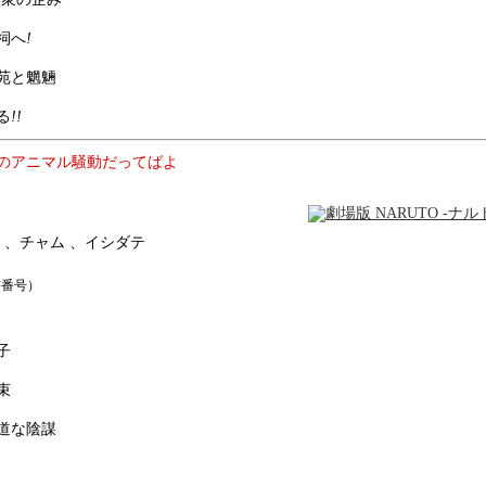
祠へ
!
苑と魍魎
る
!!
き島のアニマル騒動だってばよ
ル 、チャム 、イシダテ
準図書番号）
子
束
道な陰謀