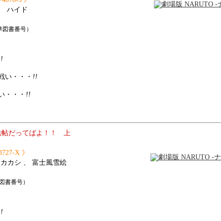
、 ハイド
（国際標準図書番号）
!!
戦い・・・
!!
い・・・
!!
忍法帖だってばよ！！ 上
3727-X 》
、 カカシ 、 富士風雪絵
国際標準図書番号）
!!