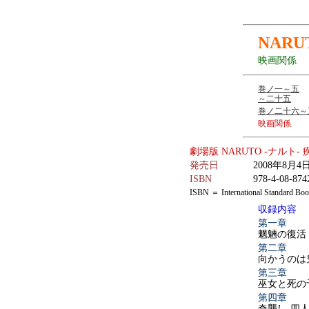
NARU
映画関係
巻ノ一～五
～二十五
巻ノ二十六～
映画関係
劇場版 NARUTO -ナルト-
発売日
2008年8月
ISBN
978-4-08-874
ISBN ＝ International Stan
収録内容
第一章
魍魎の復活
第二章
向かうのは
第三章
巫女と死の
第四章
奇襲
!
四人