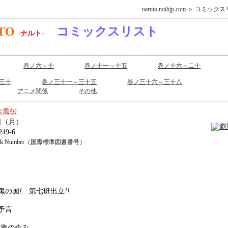
naruto.noihjp.com
＞ コミックス
TO
コミックスリスト
-ナルト-
巻ノ六～十
巻ノ十一～十五
巻ノ十六～二十
三十
巻ノ三十一～三十五
巻ノ三十六～三十八
アニメ関係
その他
 疾風伝
4日（月）
249-6
dard Book Number（国際標準図書番号）
鬼の国
!
第七班出立
!!
予言
衆の企み