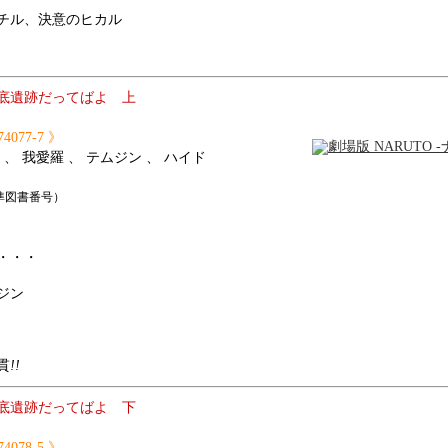
チル、決意のヒカル
の地底遺跡だってばよ 上
74077-7 》
 、 我愛羅 、 テムジン 、 ハイド
（国際標準図書番号）
・・・
ジン
貫
!!
の地底遺跡だってばよ 下
74078-5 》