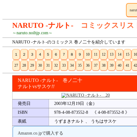
naru
NARUTO -ナルト-
コミックスリス
～naruto.noihjp.com～
NARUTO -ナルト-のコミックス 巻ノ二十を紹介しています
１
２
３
４
５
６
７
８
９
10
11
12
13
14
15
1
27
28
29
30
31
32
33
34
35
36
37
38
39
40
41
4
NARUTO -ナルト- 巻ノ二十
ナルトvsサスケ
!!
発売日
2003年12月19日（金）
ISBN
978-4-08-873552-8 《 4-08-873552-8 》
表紙
うずまきナルト 、 うちはサスケ
Amazon.co.jpで購入する