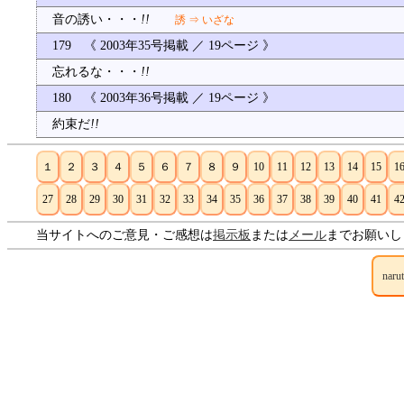
音の誘い・・・
!!
誘 ⇒ いざな
179 《 2003年35号掲載 ／ 19ページ 》
忘れるな・・・
!!
180 《 2003年36号掲載 ／ 19ページ 》
約束だ
!!
１
２
３
４
５
６
７
８
９
10
11
12
13
14
15
1
27
28
29
30
31
32
33
34
35
36
37
38
39
40
41
4
当サイトへのご意見・ご感想は
掲示板
または
メール
までお願いし
naru