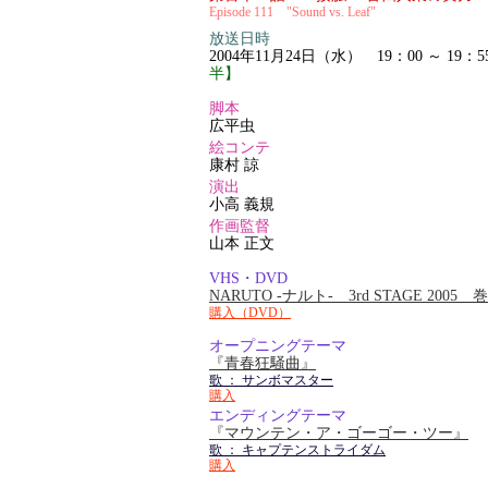
Episode 111 "Sound vs. Leaf"
放送日時
2004年11月24日（水） 19：00 ～ 19：5
半】
脚本
広平虫
絵コンテ
康村 諒
演出
小高 義規
作画監督
山本 正文
VHS・DVD
NARUTO -ナルト- 3rd STAGE 2005
購入（DVD）
オープニングテーマ
『青春狂騒曲』
歌 ： サンボマスター
購入
エンディングテーマ
『マウンテン・ア・ゴーゴー・ツー』
歌 ： キャプテンストライダム
購入