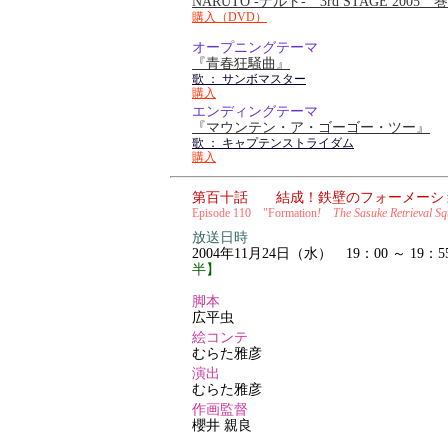
NARUTO -ナルト- 3rd STAGE 2005
購入（DVD）
オープニングテーマ
『青春狂騒曲』
歌 ： サンボマスター
購入
エンディングテーマ
『マウンテン・ア・ゴーゴー・ツー』
歌 ： キャプテンストライダム
購入
第百十話 結成！鉄壁のフォーメーシ
Episode 110 "Formation
!
The Sasuke Retrieval S
放送日時
2004年11月24日（水） 19：00 ～ 19：5
半】
脚本
広平虫
絵コンテ
むらた雅彦
演出
むらた雅彦
作画監督
櫻井 親良