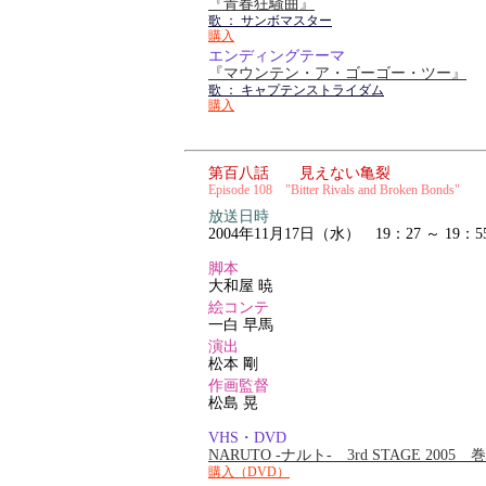
『青春狂騒曲』
歌 ： サンボマスター
購入
エンディングテーマ
『マウンテン・ア・ゴーゴー・ツー』
歌 ： キャプテンストライダム
購入
第百八話 見えない亀裂
Episode 108 "Bitter Rivals and Broken Bonds"
放送日時
2004年11月17日（水） 19：27 ～ 19：5
脚本
大和屋 暁
絵コンテ
一白 早馬
演出
松本 剛
作画監督
松島 晃
VHS・DVD
NARUTO -ナルト- 3rd STAGE 2005
購入（DVD）