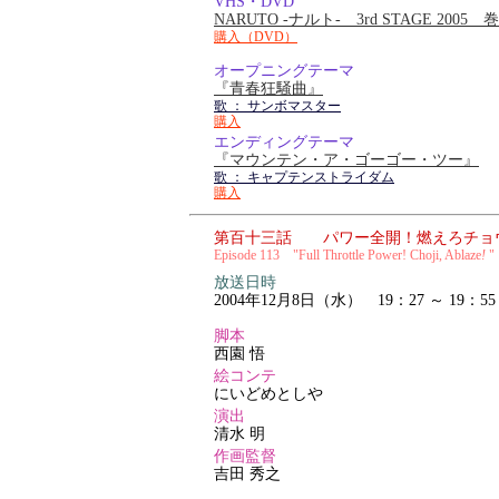
VHS・DVD
NARUTO -ナルト- 3rd STAGE 2005
購入（DVD）
オープニングテーマ
『青春狂騒曲』
歌 ： サンボマスター
購入
エンディングテーマ
『マウンテン・ア・ゴーゴー・ツー』
歌 ： キャプテンストライダム
購入
第百十三話 パワー全開！燃えろチョ
Episode 113 "Full Throttle Power! Choji, Ablaze
!
"
放送日時
2004年12月8日（水） 19：27 ～ 19：55
脚本
西園 悟
絵コンテ
にいどめとしや
演出
清水 明
作画監督
吉田 秀之