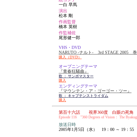
一白 早馬
演出
松本 剛
作画監督
橋本 英樹
作監補佐
尾形健一郎
VHS・DVD
NARUTO -ナルト- 3rd STAGE 2005
購入（DVD）
オープニングテーマ
『青春狂騒曲』
歌 ： サンボマスター
購入
エンディングテーマ
『マウンテン・ア・ゴーゴー・ツー』
歌 ： キャプテンストライダム
購入
第百十六話 視界360度 白眼の死角
Episode 116 "360 Degrees of Vision： The Byakuga
放送日時
2005年1月5日（水） 19：00 ～ 19：55