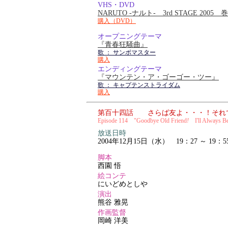
VHS・DVD
NARUTO -ナルト- 3rd STAGE 2005
購入（DVD）
オープニングテーマ
『青春狂騒曲』
歌 ： サンボマスター
購入
エンディングテーマ
『マウンテン・ア・ゴーゴー・ツー』
歌 ： キャプテンストライダム
購入
第百十四話 さらば友よ・・・！それ
Episode 114 "Goodbye Old Friend
!
I'll Always Be
放送日時
2004年12月15日（水） 19：27 ～ 19：5
脚本
西園 悟
絵コンテ
にいどめとしや
演出
熊谷 雅晃
作画監督
岡崎 洋美