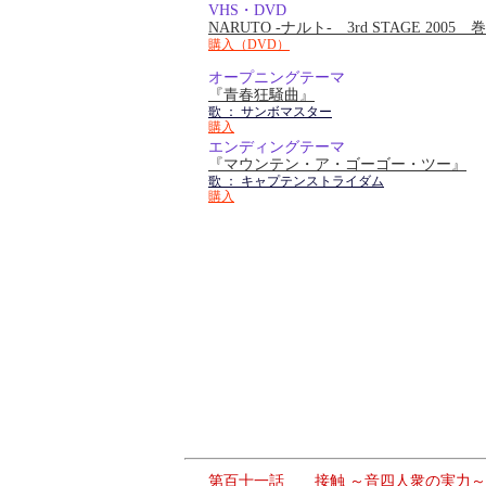
VHS・DVD
NARUTO -ナルト- 3rd STAGE 2005
購入（DVD）
オープニングテーマ
『青春狂騒曲』
歌 ： サンボマスター
購入
エンディングテーマ
『マウンテン・ア・ゴーゴー・ツー』
歌 ： キャプテンストライダム
購入
第百十一話 接触 ～音四人衆の実力～