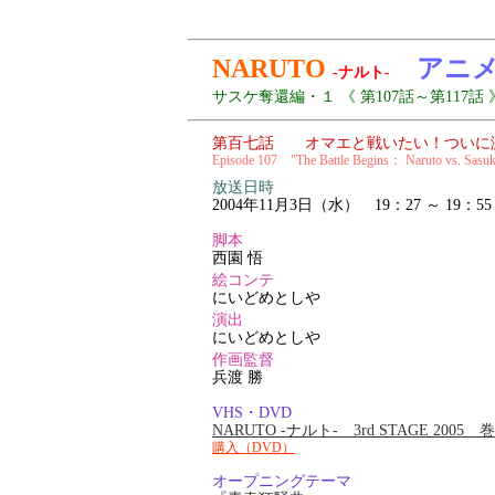
NARUTO
アニ
-ナルト-
サスケ奪還編・１ 《 第107話～第117話 
第百七話 オマエと戦いたい！ついに激
Episode 107 "The Battle Begins： Naruto vs. Sasu
放送日時
2004年11月3日（水） 19：27 ～ 19：55
脚本
西園 悟
絵コンテ
にいどめとしや
演出
にいどめとしや
作画監督
兵渡 勝
VHS・DVD
NARUTO -ナルト- 3rd STAGE 2005
購入（DVD）
オープニングテーマ