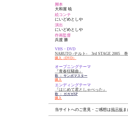
脚本
大和屋 暁
絵コンテ
にいどめとしや
演出
にいどめとしや
作画監督
兵渡 勝
VHS・DVD
NARUTO -ナルト- 3rd STAGE 2005
購入（DVD）
オープニングテーマ
『青春狂騒曲』
歌 ： サンボマスター
購入
エンディングテーマ
『はじめて君としゃべった』
歌 ： ガガガSP
購入
当サイトへのご意見・ご感想は
掲示板
ま