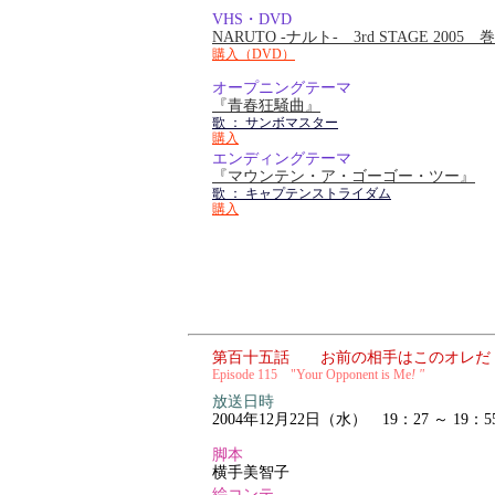
VHS・DVD
NARUTO -ナルト- 3rd STAGE 2005
購入（DVD）
オープニングテーマ
『青春狂騒曲』
歌 ： サンボマスター
購入
エンディングテーマ
『マウンテン・ア・ゴーゴー・ツー』
歌 ： キャプテンストライダム
購入
第百十五話 お前の相手はこのオレだ
Episode 115 "Your Opponent is Me
!
"
放送日時
2004年12月22日（水） 19：27 ～ 19：5
脚本
横手美智子
絵コンテ