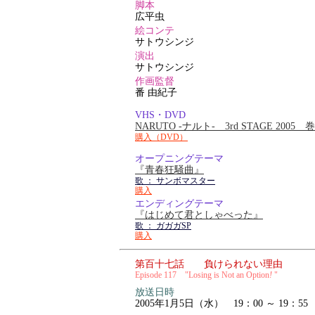
脚本
広平虫
絵コンテ
サトウシンジ
演出
サトウシンジ
作画監督
番 由紀子
VHS・DVD
NARUTO -ナルト- 3rd STAGE 2005
購入（DVD）
オープニングテーマ
『青春狂騒曲』
歌 ： サンボマスター
購入
エンディングテーマ
『はじめて君としゃべった』
歌 ： ガガガSP
購入
第百十七話 負けられない理由
Episode 117 "Losing is Not an Option
!
"
放送日時
2005年1月5日（水） 19：00 ～ 19：55