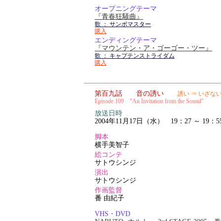
オープニングテーマ
『青春狂騒曲』
歌 ： サンボマスター
購入
エンディングテーマ
『マウンテン・ア・ゴーゴー・ツー』
歌 ： キャプテンストライダム
購入
第百九話 音の誘い
誘い ⇒ いざな
Episode 109 "An Invitation from the Sound"
放送日時
2004年11月17日（水） 19：27 ～ 19：5
脚本
横手美智子
絵コンテ
サトウシンジ
演出
サトウシンジ
作画監督
番 由紀子
VHS・DVD